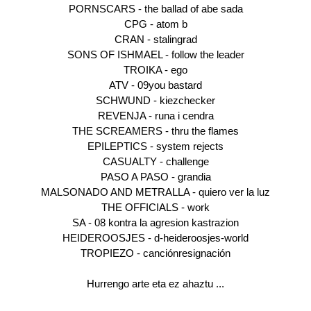
PORNSCARS - the ballad of abe sada
CPG - atom b
CRAN - stalingrad
SONS OF ISHMAEL - follow the leader
TROIKA - ego
ATV - 09you bastard
SCHWUND - kiezchecker
REVENJA - runa i cendra
THE SCREAMERS - thru the flames
EPILEPTICS - system rejects
CASUALTY - challenge
PASO A PASO - grandia
MALSONADO AND METRALLA - quiero ver la luz
THE OFFICIALS - work
SA - 08 kontra la agresion kastrazion
HEIDEROOSJES - d-heideroosjes-world
TROPIEZO - canciónresignación
Hurrengo arte eta ez ahaztu ...