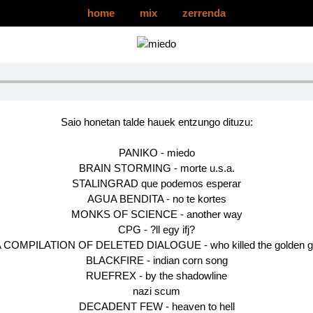
home
mix
zerrenda
2023ko uztailak 19 Mixtape
Saio honetan talde hauek entzungo dituzu:
PANIKO - miedo
BRAIN STORMING - morte u.s.a.
STALINGRAD que podemos esperar
AGUA BENDITA - no te kortes
MONKS OF SCIENCE - another way
CPG - ?ll egy ifj?
 COMPILATION OF DELETED DIALOGUE - who killed the golden 
BLACKFIRE - indian corn song
RUEFREX - by the shadowline
nazi scum
DECADENT FEW - heaven to hell