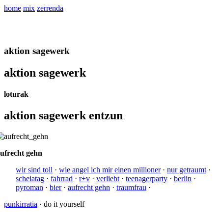
home
mix
zerrenda
aktion sagewerk
aktion sagewerk
loturak
aktion sagewerk entzun
ufrecht gehn
wir sind toll
·
wie angel ich mir einen millioner
·
nur getraumt
·
scheiatag
·
fahrrad
·
r+v
·
verliebt
·
teenagerparty
·
berlin
·
pyroman
·
bier
·
aufrecht gehn
·
traumfrau
·
punkirratia
· do it yourself