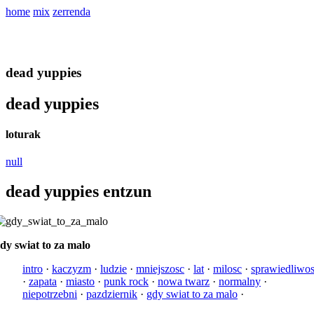
home
mix
zerrenda
dead yuppies
dead yuppies
loturak
null
dead yuppies entzun
dy swiat to za malo
intro
·
kaczyzm
·
ludzie
·
mniejszosc
·
lat
·
milosc
·
sprawiedliwo
·
zapata
·
miasto
·
punk rock
·
nowa twarz
·
normalny
·
niepotrzebni
·
pazdziernik
·
gdy swiat to za malo
·