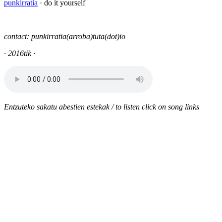
punkirratia
· do it yourself
contact: punkirratia(arroba)tuta(dot)io
· 2016tik ·
Entzuteko sakatu abestien estekak / to listen click on song links