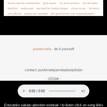
·
·
·
immer auf die schwachen
gute laune
no more poison
wo die liebe
·
·
·
·
hinführt
antisocial
das lied für freddy krüger
close to me
ihr kotzt
·
·
·
uns alle an
palast der republik
die geschichte vom suppenkaspar
punkirratia
· do it yourself
contact: punkirratia(arroba)tuta(dot)io
· 2016tik ·
Entzuteko sakatu abestien estekak / to listen click on song links