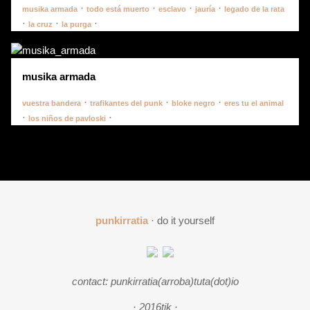
·
·
·
·
musika armada
todo está muerto
esclavo
jauría
legado de la rata
·
·
·
la cruz
la purga
musika armada
·
·
·
vuestra bandera
trafikantes del punk
bloke negro
eres tu el animal
·
·
los niños de pavloski
punkirratia
· do it yourself
contact: punkirratia(arroba)tuta(dot)io
· 2016tik ·